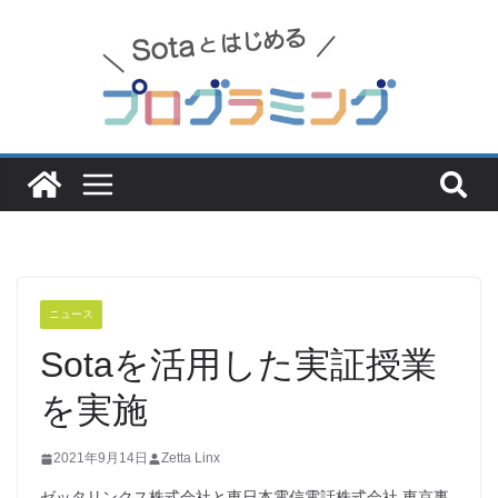
コ
ン
テ
ン
ツ
へ
ス
キ
ッ
プ
ニュース
Sotaを活用した実証授業
を実施
2021年9月14日
Zetta Linx
ゼッタリンクス株式会社と東日本電信電話株式会社 東京事